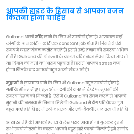
आपकी हाइट के हिसाब से आपका वजन
कितना होना चाहिए
Gulkand अच्छी
नींद
लाने के लिए भी उपयोगी होता है। आजकल कई
लोगों के पास कोई न कोई एक constant job होता है। जिससे वे ऐसे
समय में व्यस्त जीवन व्यतीत करते हैं। इससे उन्हें तनाव की समस्या अधिक
होती है। Gulkand की शीतलता के कारण यदि इसका सेवन किया जाए तो
यह दिमाग की नसों को आराम पहुंचाता है। इससे आपका stress कम
होगा। जिसके बाद आपको बहुत अच्छी नींद आती है।
मुंहासों
से छुटकारा पाने के लिए भी Gulkand बहुत उपयोगी होता है।
गर्मी के मौसम में धूप, धूल और गंदगी की वजह से चेहरे पर मुंहासों की
समस्या देखने को मिलती है। ऐसे में Gulkand का सेवन करने से आपको
मुंहासों की समस्या से निजात मिलेगी। Gulkand में रोग प्रतिरोधक गुण
बहुत अच्छे होते हैं। इसमें एंटी-वायरल और एंटी-बैक्टीरियल तत्व भी होते हैं।
आशा रखते है की आपको हमारा ये लेख पसंद आया होगा। गुलकंद दूध में
सभी उपयोगी तत्वों के कारण आपको बहुत सारे फायदे मिलते हैं हमें उम्मीद