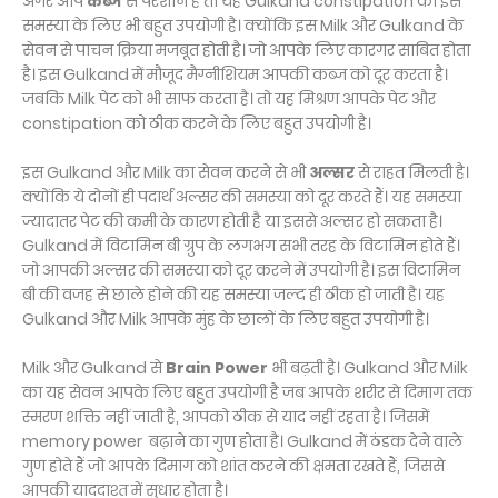
अगर आप
कब्ज
से परेशान हैं तो यह Gulkand constipation की इस
समस्या के लिए भी बहुत उपयोगी है। क्‍योंकि इस Milk और Gulkand के
सेवन से पाचन क्रिया मजबूत होती है। जो आपके लिए कारगर साबित होता
है। इस Gulkand में मौजूद मैग्नीशियम आपकी कब्ज को दूर करता है।
जबकि Milk पेट को भी साफ करता है। तो यह मिश्रण आपके पेट और
constipation को ठीक करने के लिए बहुत उपयोगी है।
इस Gulkand और Milk का सेवन करने से भी
अल्सर
से राहत मिलती है।
क्‍योंकि ये दोनों ही पदार्थ अल्‍सर की समस्‍या को दूर करते हैं। यह समस्या
ज्यादातर पेट की कमी के कारण होती है या इससे अल्सर हो सकता है।
Gulkand में विटामिन बी ग्रुप के लगभग सभी तरह के विटामिन होते हैं।
जो आपकी अल्सर की समस्या को दूर करने में उपयोगी है। इस विटामिन
बी की वजह से छाले होने की यह समस्या जल्द ही ठीक हो जाती है। यह
Gulkand और Milk आपके मुंह के छालों के लिए बहुत उपयोगी है।
Milk और Gulkand से
Brain Power
भी बढ़ती है। Gulkand और Milk
का यह सेवन आपके लिए बहुत उपयोगी है जब आपके शरीर से दिमाग तक
स्मरण शक्ति नहीं जाती है, आपको ठीक से याद नहीं रहता है। जिसमें
memory power बढ़ाने का गुण होता है। Gulkand में ठंडक देने वाले
गुण होते हैं जो आपके दिमाग को शांत करने की क्षमता रखते हैं, जिससे
आपकी याददाश्त में सुधार होता है।