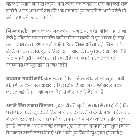
पहले से ज्यादा नोटिस करेंगे। आप लोगों की नज़रों में एक नवीनता बन
जायेंगे। अगर आप बड़ी उम्र की और तलाकशुदा लड़की से शादी करेंगे तो
लोग आपको ज्यादा जानेंगे।
जिम्मेदारी:
आजकल लगभग लोग अपने ऊपर कोई भी जिम्मेदारी नहीं
लेते हैं। जिसके कारण व्यक्ति पारिवारिक मामलों से दूर भागता है। कई
लोग काम के कारण अपनी पारिवारिक जिम्मेदारियां नहीं निभा पाते।
लेकिन एक तलाकशुदा महिला दूसरी शादी को बहुत अच्छे से निभाती है
और अपनी पूरी जिम्मेदारियां निभाती है। वह अपने परिवार की हर
जिम्मेदारी को पूरी तरह से निभाते हैं।
बदलाव जरूरी नहीं:
कभी-कभी जिंदगी में बदलाव लाना बहुत जरूरी
होता है। लेकिन तलाकशुदा महिला से शादी करने पर हमें बदलने की
जरूरत नहीं है। हम जीवन को वैसे ही जी सकते हैं जैसे वह है।
अपने लिए समय बिताना:
हर शादी की ख़ुशी इस बात से तय होती है कि
पति-पत्नी एक-दूसरे को कितना समय दे सकते हैं। लेकिन आज के समय
में एक-दूसरे को न समझ पाने या समय न दे पाने के कारण शादियां टूट
रही हैं। लेकिन अगर पार्टनर तलाकशुदा है तो वह आपको शादीशुदा जिंदगी
के दौरान जरूरी समय देता है और शादीशुदा जिंदगी खुशहाल हो जाती है।