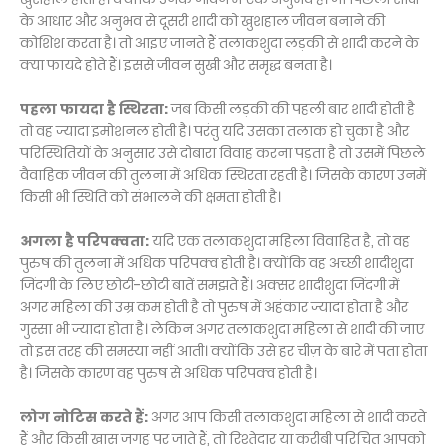
के आधार और अनुभव से दूसरी शादी को खुशहाल जीवन बनाने की
कोशिश करता है। तो आइए जानते हैं तलाकशुदा लड़की से शादी करने के
क्या फायदे होते हैं। इससे जीवन सुखी और समृद्ध बनता है।
पहला फायदा है स्थिरता:
जब किसी लड़की की पहली बार शादी होती है
तो वह ज्यादा इमोशनल होती है। परंतु यदि उसका तलाक हो चुका है और
परिस्थितियों के अनुसार उसे दोबारा विवाह करना पड़ता है तो उसमें पिछले
वैवाहिक जीवन की तुलना में अधिक स्थिरता रहती है। जिसके कारण उनमें
किसी भी स्थिति को संभालने की क्षमता होती है।
अगला है परिपक्वता:
यदि एक तलाकशुदा महिला विवाहित है, तो वह
पुरुष की तुलना में अधिक परिपक्व होती है। क्योंकि वह अच्छी शादीशुदा
जिंदगी के लिए छोटी-छोटी बातें समझते हैं। अक्सर शादीशुदा जिंदगी में
अगर महिला की उम्र कम होती है तो पुरुष में अहंकार ज्यादा होता है और
गुस्सा भी ज्यादा होता है। लेकिन अगर तलाकशुदा महिला से शादी की जाए
तो इस तरह की समस्या नहीं आती। क्योंकि उसे हर चीज़ के बारे में पता होता
है। जिसके कारण वह पुरुष से अधिक परिपक्व होती है।
लोग नोटिस करते हैं:
अगर आप किसी तलाकशुदा महिला से शादी करते
हैं और किसी खास जगह पर जाते हैं, तो रिश्तेदार या करीबी परिचित आपको