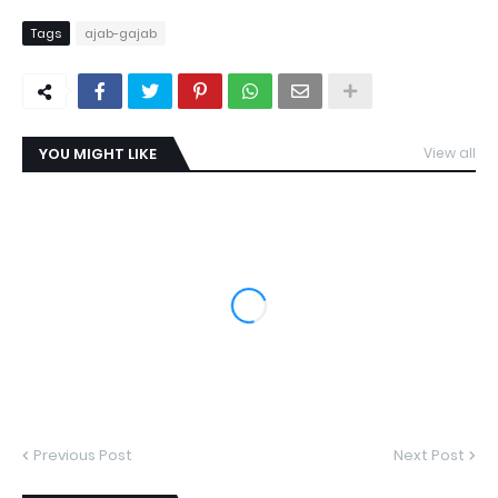
Tags
ajab-gajab
YOU MIGHT LIKE
View all
Previous Post
Next Post