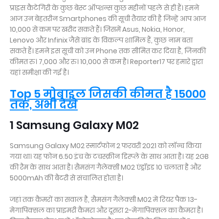
प्राइस कैटेगिरी के कुछ बेस्ट ऑप्शन्स कुछ महीनों पहले से ही हैं। हमने
आज उन बेहतरीन Smartphones की सूची तैयार की है जिन्हें आप आज
10,000 से कम पर खरीद सकते हैं। जिसमें Asus, Nokia, Honor,
Lenovo और Infinix जैसे ब्रांड के विकल्प शामिल हैं, कुछ नाम बता
सकते हैं। हमने इस सूची को उन Phone तक सीमित कर दिया है, जिनकी
कीमत रु। 7,000 और रु। 10,000 से कम है। Reporter17 पर हमारे द्वारा
यहां समीक्षा की गई है।
Top 5 मोबाइल जिसकी कीमत है 15000
तक, अभी देखे
1 Samsung Galaxy M02
Samsung Galaxy M02 स्मार्टफोन 2 फरवरी 2021 को लॉन्च किया
गया था। यह फोन 6.50 इंच के टचस्क्रीन डिस्प्ले के साथ आता है। यह 2GB
की रैम के साथ आता है। सैमसंग गैलेक्सी M02 एंड्रॉइड 10 चलाता है और
5000mAh की बैटरी से संचालित होता है।
जहां तक कैमरों का सवाल है, सैमसंग गैलेक्सी M02 में रियर पैक 13-
मेगापिक्सल का प्राइमरी कैमरा और दूसरा 2-मेगापिक्सल का कैमरा है।