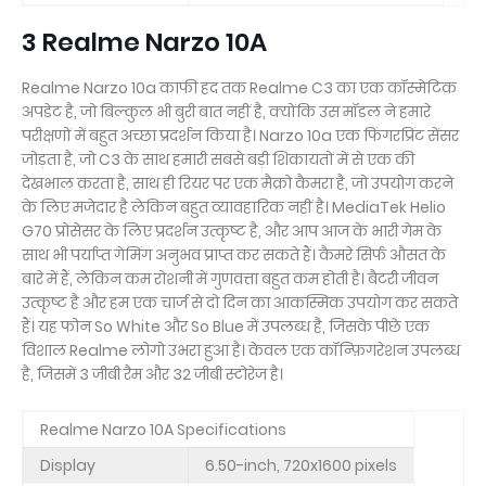
3 Realme Narzo 10A
Realme Narzo 10a काफी हद तक Realme C3 का एक कॉस्मेटिक
अपडेट है, जो बिल्कुल भी बुरी बात नहीं है, क्योंकि उस मॉडल ने हमारे
परीक्षणों में बहुत अच्छा प्रदर्शन किया है। Narzo 10a एक फिंगरप्रिंट सेंसर
जोड़ता है, जो C3 के साथ हमारी सबसे बड़ी शिकायतों में से एक की
देखभाल करता है, साथ ही रियर पर एक मैक्रो कैमरा है, जो उपयोग करने
के लिए मजेदार है लेकिन बहुत व्यावहारिक नहीं है। MediaTek Helio
G70 प्रोसेसर के लिए प्रदर्शन उत्कृष्ट है, और आप आज के भारी गेम के
साथ भी पर्याप्त गेमिंग अनुभव प्राप्त कर सकते हैं। कैमरे सिर्फ औसत के
बारे में हैं, लेकिन कम रोशनी में गुणवत्ता बहुत कम होती है। बैटरी जीवन
उत्कृष्ट है और हम एक चार्ज से दो दिन का आकस्मिक उपयोग कर सकते
हैं। यह फोन So White और So Blue में उपलब्ध है, जिसके पीछे एक
विशाल Realme लोगो उभरा हुआ है। केवल एक कॉन्फ़िगरेशन उपलब्ध
है, जिसमें 3 जीबी रैम और 32 जीबी स्टोरेज है।
Realme Narzo 10A Specifications
Display
6.50-inch, 720x1600 pixels