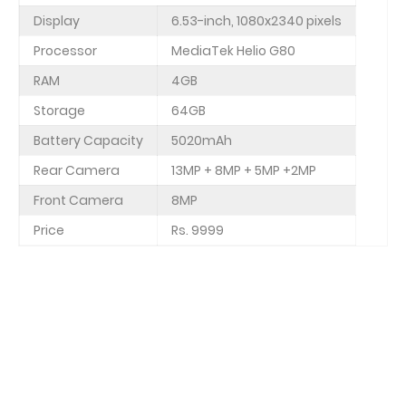
Display
6.53-inch, 1080x2340 pixels
Processor
MediaTek Helio G80
RAM
4GB
Storage
64GB
Battery Capacity
5020mAh
Rear Camera
13MP + 8MP + 5MP +2MP
Front Camera
8MP
Price
Rs. 9999