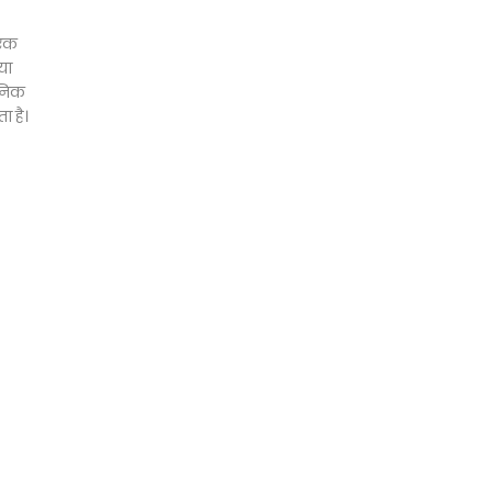
 एक
या
ॉनिक
ा है।