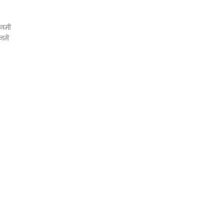
 नमी
नमें