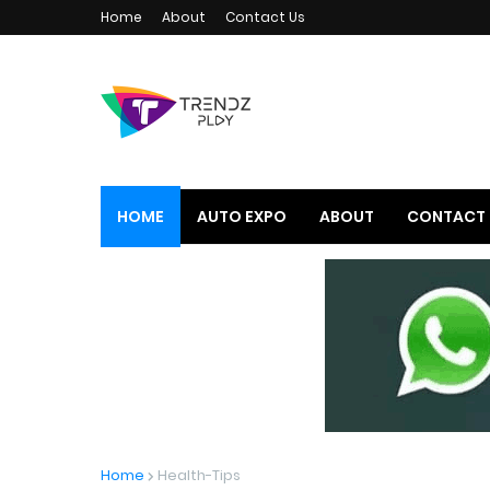
Home
About
Contact Us
HOME
AUTO EXPO
ABOUT
CONTACT 
Home
Health-Tips