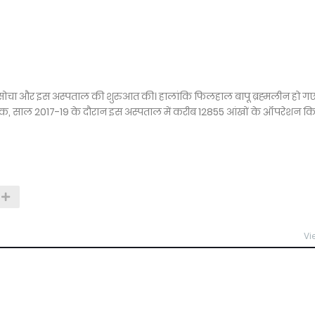
ें सोचा और इस अस्पताल की शुरुआत की। हालांकि फिलहाल बापू ब्रह्मलीन हो गए ह
ाबिक, साल 2017-19 के दौरान इस अस्पताल में करीब 12855 आंखों के ऑपरेशन क
Vi