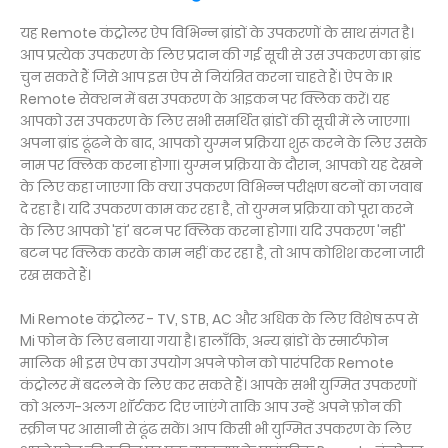
यह Remote कंट्रोलर ऐप विभिन्न ब्रांडों के उपकरणों के साथ संगत है।
आप प्रत्येक उपकरण के लिए प्रदान की गई सूची से उस उपकरण का ब्रांड
चुन सकते हैं जिसे आप इस ऐप से नियंत्रित करना चाहते हैं। ऐप के IR
Remote सेक्शन में बस उपकरण के आइकन पर क्लिक करें। यह
आपको उस उपकरण के लिए सभी समर्थित ब्रांडों की सूची में ले जाएगा।
अपना ब्रांड ढूंढने के बाद, आपको युग्मन प्रक्रिया शुरू करने के लिए उसके
नाम पर क्लिक करना होगा। युग्मन प्रक्रिया के दौरान, आपको यह देखने
के लिए कहा जाएगा कि क्या उपकरण विभिन्न परीक्षण बटनों का जवाब
दे रहा है। यदि उपकरण काम कर रहा है, तो युग्मन प्रक्रिया को पूरा करने
के लिए आपको 'हां' बटन पर क्लिक करना होगा। यदि उपकरण 'नहीं'
बटन पर क्लिक करके काम नहीं कर रहा है, तो आप कोशिश करना जारी
रख सकते हैं।
Mi Remote कंट्रोलर - TV, STB, AC और अधिक के लिए विशेष रूप से
Mi फोन के लिए बनाया गया है। हालाँकि, अन्य ब्रांडों के स्मार्टफोन
मालिक भी इस ऐप का उपयोग अपने फोन को पारंपरिक Remote
कंट्रोलर में बदलने के लिए कर सकते हैं। आपके सभी युग्मित उपकरणों
को अलग-अलग शॉर्टकट दिए जाएंगे ताकि आप उन्हें अपने फ़ोन की
स्क्रीन पर आसानी से ढूंढ सकें। आप किसी भी युग्मित उपकरण के लिए